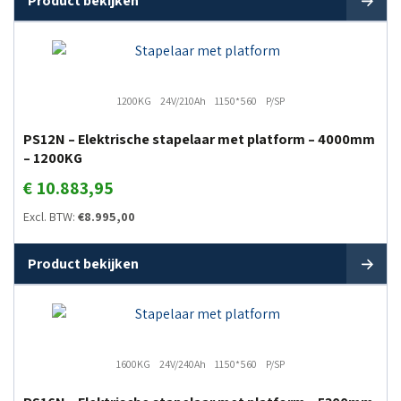
Product bekijken
1200KG
24V/210Ah
1150*560
P/SP
PS12N – Elektrische stapelaar met platform – 4000mm
– 1200KG
€
10.883,95
Excl. BTW:
€
8.995,00
Product bekijken
1600KG
24V/240Ah
1150*560
P/SP