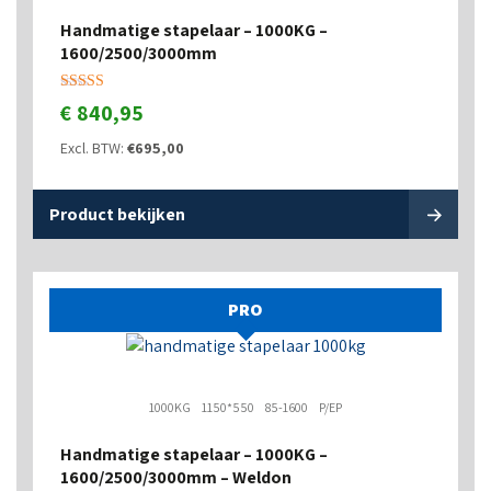
Handmatige stapelaar – 1000KG –
1600/2500/3000mm
Gewaardeerd
€
840,95
5.00
uit 5
Excl. BTW:
€
695,00
Product bekijken
PRO
1000KG
1150*550
85-1600
P/EP
Handmatige stapelaar – 1000KG –
1600/2500/3000mm – Weldon