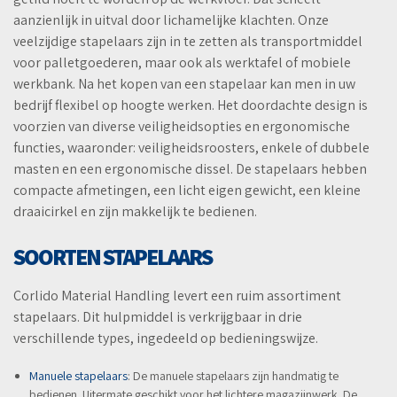
aanzienlijk in uitval door lichamelijke klachten. Onze
veelzijdige stapelaars zijn in te zetten als transportmiddel
voor palletgoederen, maar ook als werktafel of mobiele
werkbank. Na het kopen van een stapelaar kan men in uw
bedrijf flexibel op hoogte werken. Het doordachte design is
voorzien van diverse veiligheidsopties en ergonomische
functies, waaronder: veiligheidsroosters, enkele of dubbele
masten en een ergonomische dissel. De stapelaars hebben
compacte afmetingen, een licht eigen gewicht, een kleine
draaicirkel en zijn makkelijk te bedienen.
SOORTEN STAPELAARS
Corlido Material Handling levert een ruim assortiment
stapelaars. Dit hulpmiddel is verkrijgbaar in drie
verschillende types, ingedeeld op bedieningswijze.
Manuele stapelaars
: De manuele stapelaars zijn handmatig te
bedienen. Uitermate geschikt voor het lichtere magazijnwerk. De