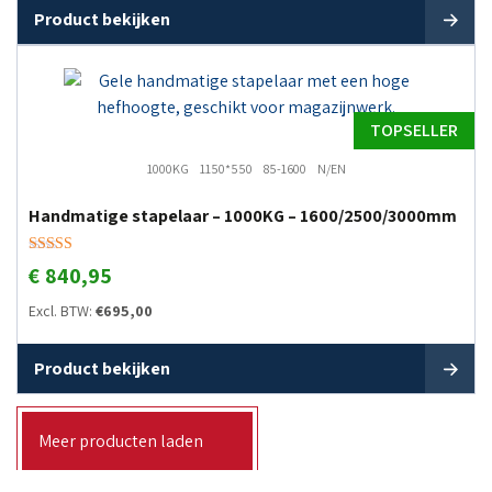
Product bekijken
TOPSELLER
1000KG
1150*550
85-1600
N/EN
Handmatige stapelaar – 1000KG – 1600/2500/3000mm
Gewaardeerd
€
840,95
5.00
uit 5
Excl. BTW:
€
695,00
Product bekijken
Meer producten laden