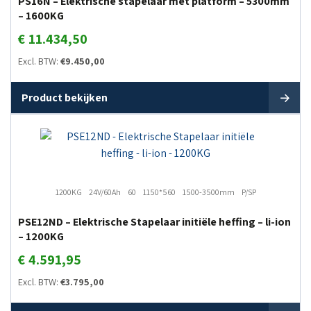
PS16N – Elektrische stapelaar met platform – 5300mm
– 1600KG
€
11.434,50
Excl. BTW:
€
9.450,00
Product bekijken
1200KG
24V/60Ah
60
1150*560
1500-3500mm
P/SP
PSE12ND – Elektrische Stapelaar initiële heffing – li-ion
– 1200KG
€
4.591,95
Excl. BTW:
€
3.795,00