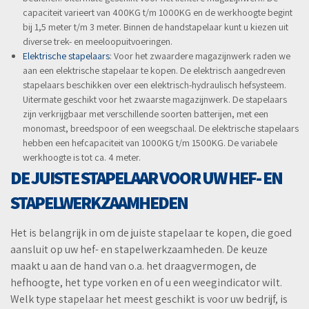
capaciteit varieert van 400KG t/m 1000KG en de werkhoogte begint
bij 1,5 meter t/m 3 meter. Binnen de handstapelaar kunt u kiezen uit
diverse trek- en meeloopuitvoeringen.
Elektrische stapelaars
: Voor het zwaardere magazijnwerk raden we
aan een elektrische stapelaar te kopen. De elektrisch aangedreven
stapelaars beschikken over een elektrisch-hydraulisch hefsysteem.
Uitermate geschikt voor het zwaarste magazijnwerk. De stapelaars
zijn verkrijgbaar met verschillende soorten batterijen, met een
monomast, breedspoor of een weegschaal. De elektrische stapelaars
hebben een hefcapaciteit van 1000KG t/m 1500KG. De variabele
werkhoogte is tot ca. 4 meter.
DE JUISTE STAPELAAR VOOR UW HEF- EN
STAPELWERKZAAMHEDEN
Het is belangrijk in om de juiste stapelaar te kopen, die goed
aansluit op uw hef- en stapelwerkzaamheden. De keuze
maakt u aan de hand van o.a. het draagvermogen, de
hefhoogte, het type vorken en of u een weegindicator wilt.
Welk type stapelaar het meest geschikt is voor uw bedrijf, is