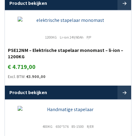
Product bekijken
1200KG
Li-ion 24V/60Ah
P/P
PSE12NM – Elektrische stapelaar monomast – li-ion –
1200KG
€
4.719,00
Excl. BTW:
€
3.900,00
Product bekijken
400KG
650*576
85-1500
R/ER