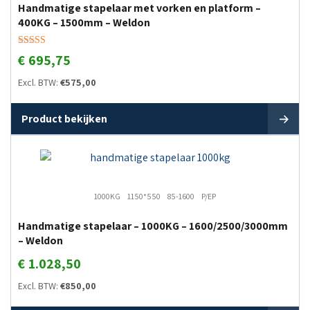
Handmatige stapelaar met vorken en platform –
400KG – 1500mm – Weldon
Gewaardeerd
€
695,75
5.00
uit 5
Excl. BTW:
€
575,00
Product bekijken
1000KG
1150*550
85-1600
P/EP
Handmatige stapelaar – 1000KG – 1600/2500/3000mm
– Weldon
€
1.028,50
Excl. BTW:
€
850,00