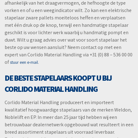
afhankelijk van het draagvermogen, de hefhoogte de type
vorken en of u een weegindicator wil
t.
Zo kan een elektrische
stapelaar zware pallets moeiteloos heffen en verplaatsen
met één druk op de knop, terwijl een handmatige stapelaar
geschikt is voor lichter werk waarbij u handmatig pompt en
duwt. Wilt u graag advies over wat voor soort stapelaar het
beste op uw wensen aansluit? Neem contact op met een
expert van Corlido Material Handling via +31 (0) 88 – 536 00 00
of
stuur een e-mail.
DE BESTE STAPELAARS KOOPT U BIJ
CORLIDO MATERIAL HANDLING
Corlido Material Handling produceert en importeert
kwalitatief hoogwaardige stapelaars van de merken Weldon,
Noblelift en EP. In meer dan 25 jaar tijd hebben wij een
betrouwbaar dealernetwerk opgebouwd wat resulteert in een
breed assortiment stapelaars uit voorraad leverbaar.