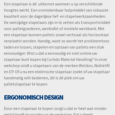
Een stapelaar is dé
uitkomst wanneer u op verschillende
hoogtes werkt. Een onmiskenbaar hulpmiddel van robuuste
kwaliteit voor de dagelijkse hef- en stapelwerkzaamheden.
De veelzijdige stapelaars zijn in te zetten als transportmiddel
voor palletgoederen, werktafel of mobiele werkbank. Met
een stapelaar kunnen pallets zowel verticaal als horizontaal
verplaatst worden. Handig, want zo wordt het probleemloos
laden en lossen, stapelen en opslaan van pallets een stuk
eenvoudiger. Wist u dat u eenvoudig en snel online uw
stapelaar kunt kopen bij Corlido Material Handling? In onze
webshop vindt u stapelaars van de merken Weldon, Noblelift
en EP. Of u nu een elektrische stapelaar zoekt of uw stapelaar
handmatig wilt bedienen, dit is dé plek om uw
palletstapelaar te kopen.
ERGONOMISCH DESIGN
Door een stapelaar te kopen zorgt u dat er heel wat minder
getild hoeft te worden op de werkvloer. Dat scheelt