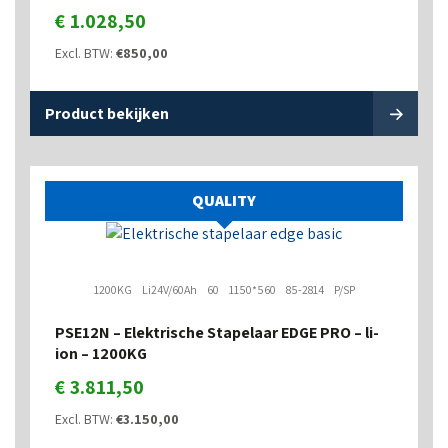
€
1.028,50
Excl. BTW:
€
850,00
Product bekijken
QUALITY
1200KG
Li24V/60Ah
60
1150*560
85-2814
P/SP
PSE12N – Elektrische Stapelaar EDGE PRO – li-
ion – 1200KG
€
3.811,50
Excl. BTW:
€
3.150,00