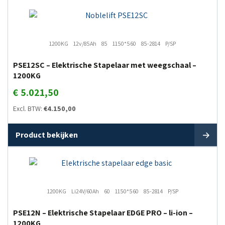
1200KG
12v/85Ah
85
1150*560
85-2814
P/SP
PSE12SC – Elektrische Stapelaar met weegschaal –
1200KG
€
5.021,50
Excl. BTW:
€
4.150,00
Product bekijken
1200KG
Li24V/60Ah
60
1150*560
85-2814
P/SP
PSE12N – Elektrische Stapelaar EDGE PRO – li-ion –
1200KG