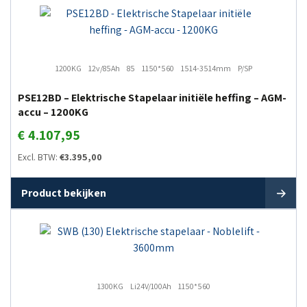
1200KG
12v/85Ah
85
1150*560
1514-3514mm
P/SP
PSE12BD – Elektrische Stapelaar initiële heffing – AGM-
accu – 1200KG
€
4.107,95
Excl. BTW:
€
3.395,00
Product bekijken
1300KG
Li24V/100Ah
1150*560