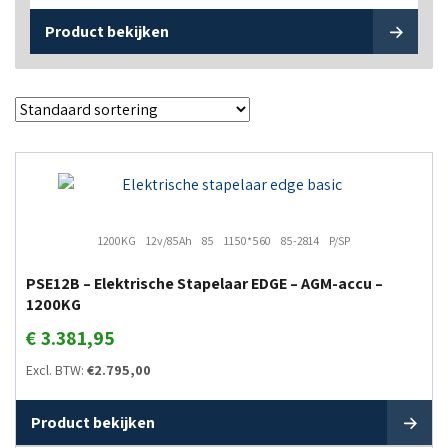
Product bekijken
1200KG
12v/85Ah
85
1150*560
85-2814
P/SP
PSE12B – Elektrische Stapelaar EDGE – AGM-accu –
1200KG
€
3.381,95
Excl. BTW:
€
2.795,00
Product bekijken